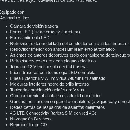
PRECIO DEL EQUIPAMIENTO OPCIONAL: 9909€
Equipado con:
-Acabado xLine:
Cámara de visión trasera
Faros LED (luz de cruce y carretera)
Faros antiniebla LED
Retrovisor exterior del lado del conductor con antideslumbrami
Retrovisor interior con antideslumbramiento automático
Asientos delanteros deportivos (solo con tapicería de tela/cuero
Retrovisores exteriores con plegado eléctrico
Toma de 12 V en consola central trasera
Luces traseras con tecnología LED completa
Línea Exterior BMW Individual Aluminium satinado
Molduras interiores negro de brillo intenso
Tapicería combinación tela/cuero Vivus
Compartimento abatible en el lado del conductor
Gancho multifunción en pared de maletero (a izquierda y derec
Redes detrás de respaldos de asientos delanteros
4G LTE Connectivity (tarjeta SIM con red 4G)
Navegación Business
Reproductor de CD