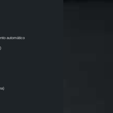
ento automático
)
ha)